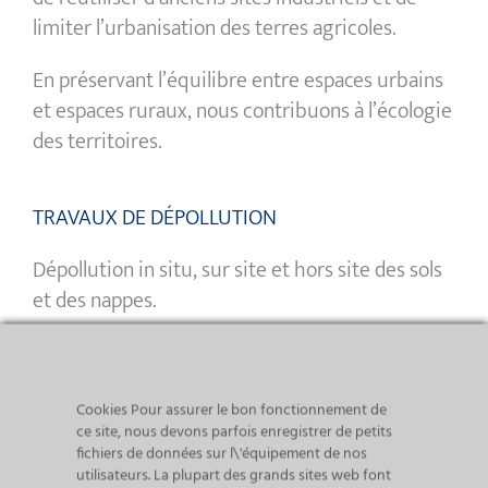
limiter l’urbanisation des terres agricoles.
En préservant l’équilibre entre espaces urbains
et espaces ruraux, nous contribuons à l’écologie
des territoires.
TRAVAUX DE DÉPOLLUTION
Dépollution in situ, sur site et hors site des sols
et des nappes.
SERVICES AUX CHANTIERS DE CONSTRUCTION
Monitoring, traitement des eaux, gestion des
Cookies Pour assurer le bon fonctionnement de
déblais.
ce site, nous devons parfois enregistrer de petits
fichiers de données sur l\'équipement de nos
utilisateurs. La plupart des grands sites web font