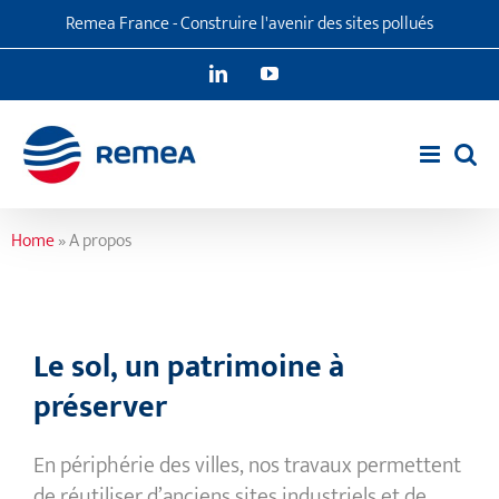
Passer
Remea France - Construire l'avenir des sites pollués
au
contenu
LinkedIn
YouTube
Home
»
A propos
Le sol, un patrimoine à
préserver
En périphérie des villes, nos travaux permettent
de réutiliser d’anciens sites industriels et de